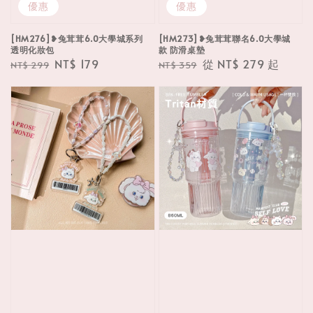
優惠
優惠
[HM276]❥兔茸茸6.0大學城系列
[HM273]❥兔茸茸聯名6.0大學城
透明化妝包
款 防滑桌墊
Regular
Sale
NT$ 179
Regular
Sale
從
NT$ 279
起
NT$ 299
NT$ 359
price
price
price
price