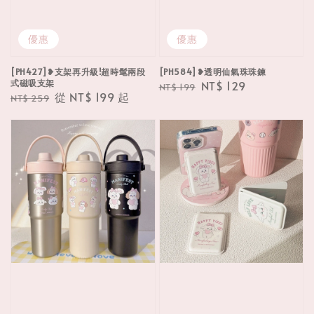
優惠
優惠
[PH427]❥支架再升級!超時髦兩段
[PH584]❥透明仙氣珠珠鍊
式磁吸支架
Regular
Sale
NT$ 129
NT$ 199
Regular
Sale
從
NT$ 199
起
NT$ 259
price
price
price
price