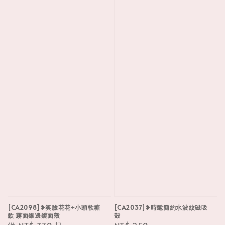
[CA2098]❥笑臉花花+小頭軟糖
[CA2037]❥時髦簡約水波紋磁吸
款 霧面銀邊鏡面殼
殼