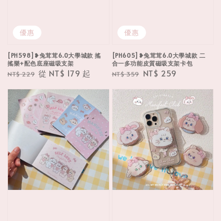
優惠
優惠
[PH598]❥兔茸茸6.0大學城款 搖
[PH605]❥兔茸茸6.0大學城款 二
搖樂+配色底座磁吸支架
合一多功能皮質磁吸支架卡包
Regular
Sale
從
NT$ 179
起
Regular
Sale
NT$ 259
NT$ 229
NT$ 359
price
price
price
price