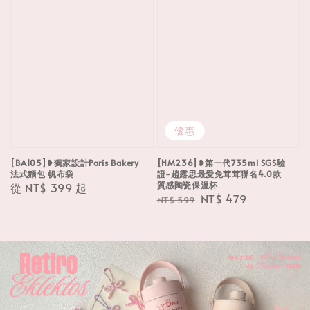
優惠
[BA105]❥獨家設計Paris Bakery
[HM236]❥第一代735ml SGS驗
法式麵包 帆布袋
證-趙露思最愛兔茸茸聯名4.0款
質感陶瓷保溫杯
Regular
從
NT$ 399
起
Regular
Sale
NT$ 479
NT$ 599
price
price
price