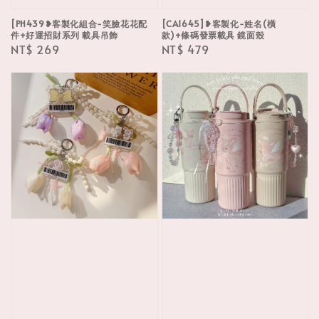
[PH439❥客製化組合-笑臉花花配
[CA1645]❥客製化-姓名(橫
件+好運招財系列 載具吊飾
款)+條碼發票載具 鏡面殼
Regular
NT$ 269
Regular
NT$ 479
price
price