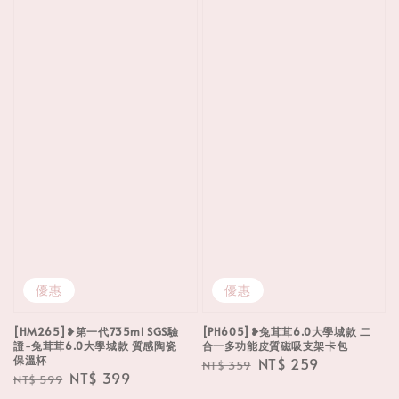
優惠
優惠
[HM265]❥第一代735ml SGS驗
[PH605]❥兔茸茸6.0大學城款 二
證-兔茸茸6.0大學城款 質感陶瓷
合一多功能皮質磁吸支架卡包
保溫杯
Regular
Sale
NT$ 259
NT$ 359
Regular
Sale
NT$ 399
NT$ 599
price
price