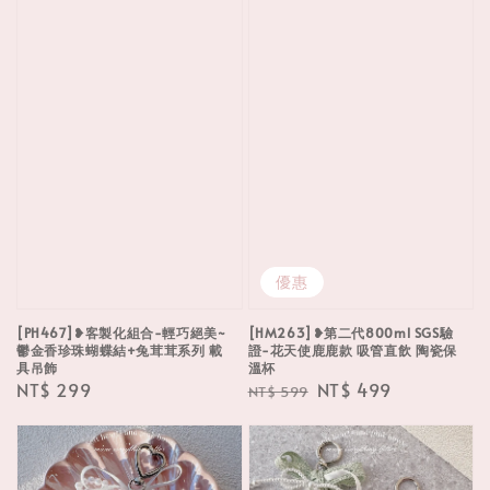
優惠
[PH467]❥客製化組合-輕巧絕美~
[HM263]❥第二代800ml SGS驗
鬱金香珍珠蝴蝶結+兔茸茸系列 載
證-花天使鹿鹿款 吸管直飲 陶瓷保
具吊飾
溫杯
Regular
NT$ 299
Regular
Sale
NT$ 499
NT$ 599
price
price
price