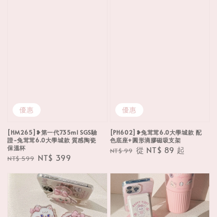
優惠
優惠
[HM265]❥第一代735ml SGS驗
[PH602]❥兔茸茸6.0大學城款 配
證-兔茸茸6.0大學城款 質感陶瓷
色底座+圓形滴膠磁吸支架
保溫杯
Regular
Sale
從
NT$ 89
起
NT$ 99
Regular
Sale
NT$ 399
NT$ 599
price
price
price
price