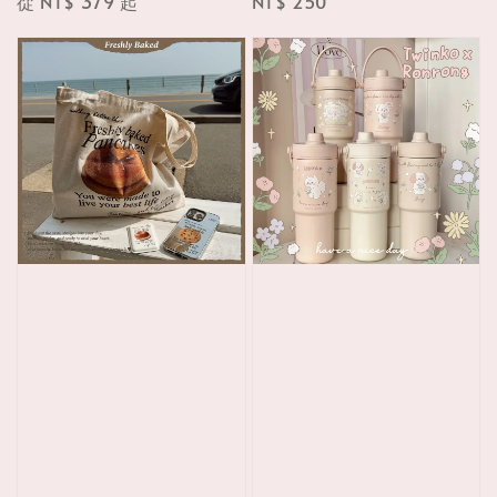
Regular
從
NT$ 379
起
Regular
NT$ 250
price
price