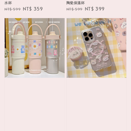
水杯
陶瓷保溫杯
Regular
Sale
NT$ 359
Regular
Sale
NT$ 399
NT$ 599
NT$ 599
price
price
price
price