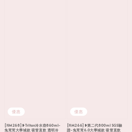
優惠
優惠
[HM268]❥Tritan冷水壺860ml-
[HM266]❥第二代800ml SGS驗
兔茸茸大學城款 吸管直飲 透明冷
證-兔茸茸6.0大學城款 吸管直飲