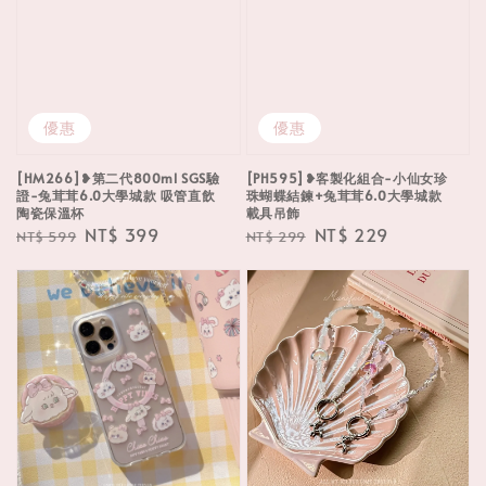
優惠
優惠
[HM266]❥第二代800ml SGS驗
[PH595]❥客製化組合-小仙女珍
證-兔茸茸6.0大學城款 吸管直飲
珠蝴蝶結鍊+兔茸茸6.0大學城款
陶瓷保溫杯
載具吊飾
Regular
Sale
NT$ 399
Regular
Sale
NT$ 229
NT$ 599
NT$ 299
price
price
price
price