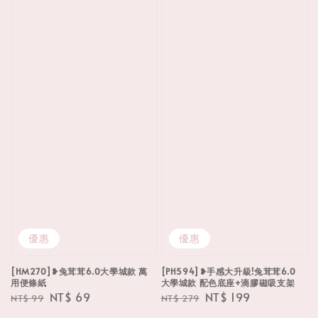
優惠
優惠
[HM270]❥兔茸茸6.0大學城款 萬
[PH594]❥手感大升級!兔茸茸6.0
用便條紙
大學城款 配色底座+滴膠磁吸支架
Regular
Sale
NT$ 69
Regular
Sale
NT$ 199
NT$ 99
NT$ 279
price
price
price
price