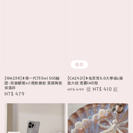
優惠
[HM238]❥第一代735ml SGS驗
[CA2421]❥兔茸茸6.0大學城x滿
證-笑臉雛菊x小熊軟糖款 質感陶瓷
版大頭 透霧IMD殼
保溫杯
Regular
Sale
從
NT$ 410
起
NT$ 499
Regular
NT$ 479
price
price
price