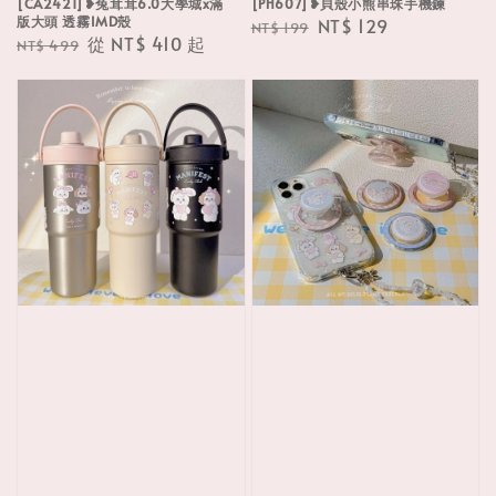
[CA2421]❥兔茸茸6.0大學城x滿
[PH607]❥貝殼小熊串珠手機鍊
版大頭 透霧IMD殼
Regular
Sale
NT$ 129
NT$ 199
Regular
Sale
從
NT$ 410
起
NT$ 499
price
price
price
price