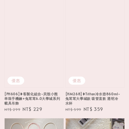
優惠
優惠
[PH606]❥客製化組合-貝殼小熊
[HM268]❥Tritan冷水壺860ml-
串珠手機鍊+兔茸茸6.0大學城系列
兔茸茸大學城款 吸管直飲 透明冷
載具吊飾
水杯
Regular
Sale
NT$ 229
Regular
Sale
NT$ 359
NT$ 299
NT$ 599
price
price
price
price