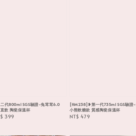
第二代800ml SGS驗證-兔茸茸6.0
[HM238]❥第一代735ml SGS驗
管直飲 陶瓷保溫杯
小熊軟糖款 質感陶瓷保溫杯
le
$ 399
Regular
NT$ 479
ice
price