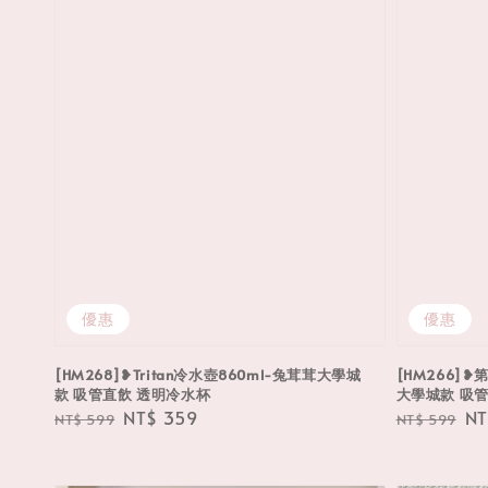
優惠
優惠
[HM268]❥Tritan冷水壺860ml-兔茸茸大學城
[HM266]❥
款 吸管直飲 透明冷水杯
大學城款 吸
Regular
Sale
NT$ 359
Regular
Sa
NT
NT$ 599
NT$ 599
price
price
price
pr