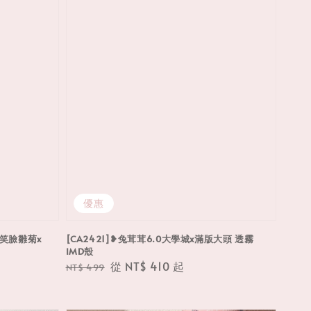
優惠
證-笑臉雛菊x
[CA2421]❥兔茸茸6.0大學城x滿版大頭 透霧
IMD殼
Regular
Sale
從
NT$ 410
起
NT$ 499
price
price