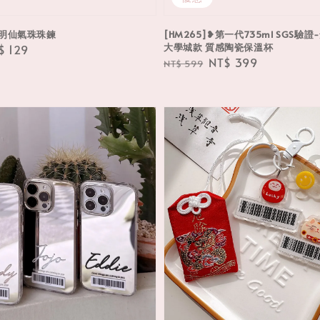
❥透明仙氣珠珠鍊
[HM265]❥第一代735ml SGS驗證
大學城款 質感陶瓷保溫杯
le
$ 129
Regular
Sale
NT$ 399
NT$ 599
ce
price
price