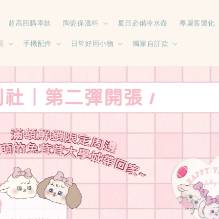
超高回購率款
陶瓷保溫杯
夏日必備冷水壺
專屬客製化
區
手機配件
日常好用小物
獨家自訂款