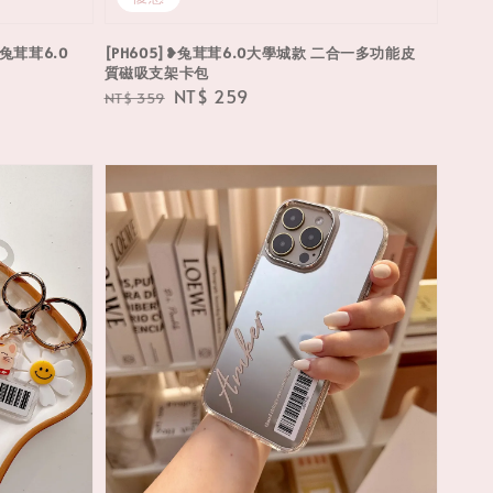
-兔茸茸6.0
[PH605]❥兔茸茸6.0大學城款 二合一多功能皮
質磁吸支架卡包
Regular
Sale
NT$ 259
NT$ 359
price
price