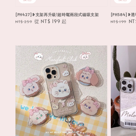
[PH427]❥支架再升級!超時髦兩段式磁吸支架
[PH584]
Regular
Sale
從
NT$ 199
起
Regular
Sa
NT
NT$ 259
NT$ 199
price
price
price
pri