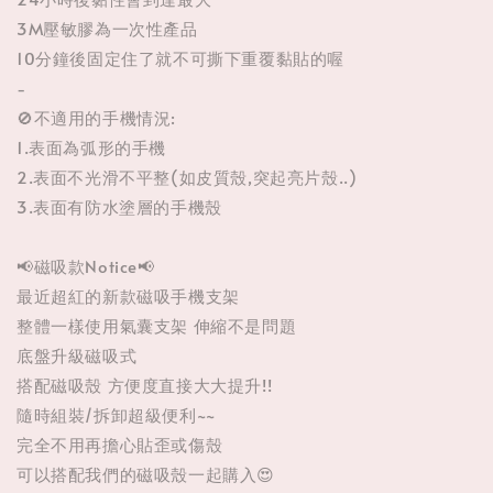
3M壓敏膠為一次性產品
10分鐘後固定住了就不可撕下重覆黏貼的喔
-
🚫不適用的手機情況:
1.表面為弧形的手機
2.表面不光滑不平整(如皮質殼,突起亮片殼..)
3.表面有防水塗層的手機殼
📢磁吸款Notice📢
最近超紅的新款磁吸手機支架
整體一樣使用氣囊支架 伸縮不是問題
底盤升級磁吸式
搭配磁吸殼 方便度直接大大提升!!
隨時組裝/拆卸超級便利~~
完全不用再擔心貼歪或傷殼
可以搭配我們的磁吸殼一起購入😍