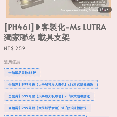
1
/34
[PH461]❥客製化-Ms LUTRA
獨家聯名 載具支架
Regular
NT$ 259
price
適用優惠
全館單品同歡88折
全館滿$1999即贈【大學城可愛大禮包】x1 /款式隨機贈送
全館滿$1599即贈【大學城大帆布包】x1 /款式隨機贈送
全館滿$1299即贈【大學城手拿鏡】x1 /款式隨機贈送