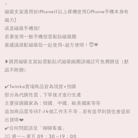
-
磁吸支架適用於iPhone11以上裸機使用(iPhone手機本身有
磁力)
或是磁吸手機殼!
若要使用一般手機殼需黏貼磁吸圈
最建議搭配磁吸殼一起使用~超方便唷！😇💗
❥購買磁吸支架如需黏貼式磁吸鐵圈請備註可免費贈送（默
認不附贈）
✔️Twinko賣場商品皆為現貨+預購
部分為代購性質，下單後才進行生產
主要採購國家為：韓國、中國、歐美國家等等
追加商品需等待7-14個工作天不等，若有提早到貨也會提前
出貨唷❤️
✔️任何問題請至「聊聊客服」
👉🏼 週一～週五 09：30～19：00