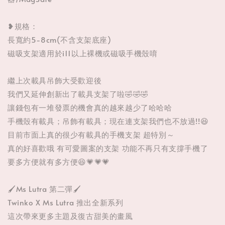
❥規格：
長寬約5-8cm(不含支架底座)
磁吸支架適用於i11以上裸機或磁吸手機殼唷
繼上次載具吊飾大受歡迎後
我們又延伸創新出了載具支架了啦🤣🤣🤣
讓錢包有一堆發票的機會真的越來越少了哈哈哈
手機殼有載具；吊飾有載具；現在連支架我們也不放過!!😆
目前市面上真的很少有載具的手機支架 超特別～
真的好喜歡哦 有可愛圖案的支架 功能不再只有支撐手機了
要多方便就有多方便😆💗💗💗
🖌️Ms Lutra 第二彈🖌️
Twinko X Ms Lutra 推出全新系列
這次帶來更多主題及復古甜美的畫風