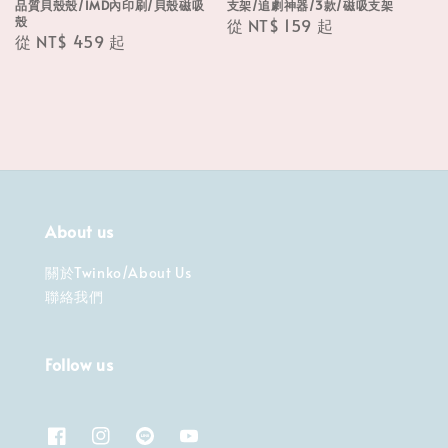
品質貝殼殼/IMD內印刷/貝殼磁吸
支架/追劇神器/3款/磁吸支架
殼
Regular
從
NT$ 159
起
Regular
從
NT$ 459
起
price
price
About us
關於Twinko/About Us
聯絡我們
Follow us