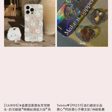
[CA1888]❥趙露思最愛兔茸茸聯
Twinko💗[PH259]迷幻鐳射水晶
名-奶豆貓貓*蝴蝶結滿版大頭*高
愛心*閃粉愛心手機支架/伸縮氣囊