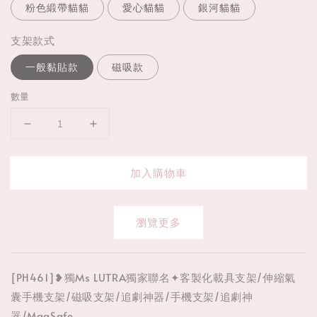
粉色緞帶貓貓
愛心貓貓
銀河貓貓
支架款式
一般黏貼款
磁吸款
數量
加入購物車
瀏覽更多
[PH461]❥獨Ms LUTRA獨家聯名✦客製化載具支架/伸縮氣
囊手機支架/磁吸支架/追劇神器/手機支架/追劇神
器/MagSafe