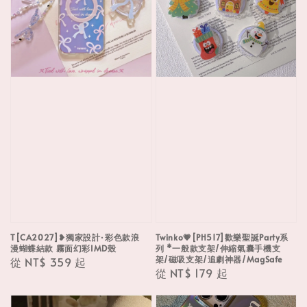
T[CA2027]❥獨家設計·彩色款浪
Twinko💗[PH517]歡樂聖誕Party系
漫蝴蝶結款 霧面幻彩IMD殼
列 *一般款支架/伸縮氣囊手機支
架/磁吸支架/追劇神器/MagSafe
Regular
從
NT$ 359
起
Regular
從
NT$ 179
起
price
price