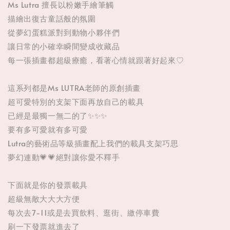
Ms Lutra 擅長以粉嫩手繪筆觸
描繪出復古童話般的氛圍
從夢幻蛋糕派對到動物小夥伴們
讓日常的小確幸瞬間變成收藏品
每一張插畫都超級療癒，看著心情就跟著好起來♡
這系列都是Ms LUTRA老師的原創插畫
超可愛特別的支架下面再放自己的載具
已經是最獨一無二的了✨✨✨
要有多可愛就有多可愛
Lutra的藝術品等級插畫配上我們的載具支架巧思
夢幻連動💗💗絕對讓你愛不釋手
下面就是你的發票載具
超級無敵大大大方便
每次去7-11或是去買飲料、逛街、繳停車費
刷一下發票就進去了