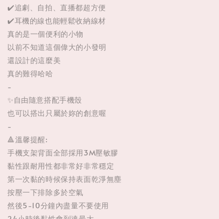
✔️追劇、自拍、直播都超方便
✔️耳機的線也能輕鬆收納線材
真的是一個便利的小物
以前不知道這個偉大的小發明
還設計的這麼美
真的難得哈哈
-
✨自由隨意搭配手機殼
也可以搭出只屬於妳的創意喔
-
🔺溫馨提醒:
手機支架背面全部採用3M壓敏膠
黏性跟耐用性都非常好非常穩定
第一次黏的時候保持表面乾淨無塵
按壓一下排除多於空氣
然後5-10分鐘內盡量不要使用
24小時後黏性會到達最大