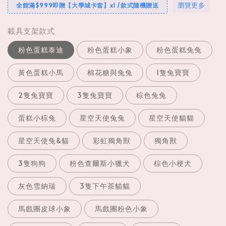
瀏覽更多
全館滿$999即贈【大學城卡套】x1 /款式隨機贈送
載具支架款式
粉色蛋糕泰迪
粉色蛋糕小象
粉色蛋糕兔兔
黃色蛋糕小馬
棉花糖與兔兔
1隻兔寶寶
2隻兔寶寶
3隻兔寶寶
棕色兔兔
蛋糕小棕兔
星空天使兔兔
星空天使貓貓
星空天使兔&貓
彩虹獨角獸
獨角獸
3隻狗狗
粉色查爾斯小獵犬
棕色小梗犬
灰色雪納瑞
3隻下午茶貓貓
馬戲團皮球小象
馬戲團粉色小象