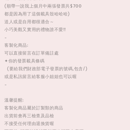
(順帶一說我上個月中兩張發票共$700
都是因為用了這個載具殼哈哈哈)
送人或是自用都很適合～
小巧美觀又實用的禮物誰不愛!!
-
客製化商品:
可以直接留言在訂單備註處
✦你的發票載具條碼
(要給我們財政部電子發票的號碼,包含/)
或是私訊留言給客服小姐姐也可以喔
-
溫馨提醒:
客製化商品屬於訂製類的商品
出貨前會再三檢查及品檢
不接受任何理由退換貨喔