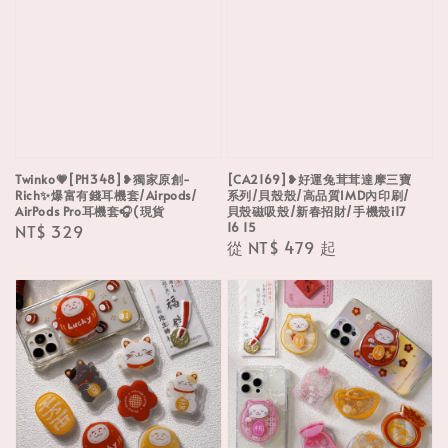
Twinko💗[PH348]❥獨家原創-
[CA2169]❥好運兔茸茸達摩三寶
Rich✨爆富有錢耳機套/Airpods/
系列/貝殼殼/高品質IMD內印刷/
AirPods Pro耳機套🎧(現貨
貝殼磁吸殼/新春招財/手機殼i17
16 15
Regular
NT$ 329
Regular
從
NT$ 479
起
price
price