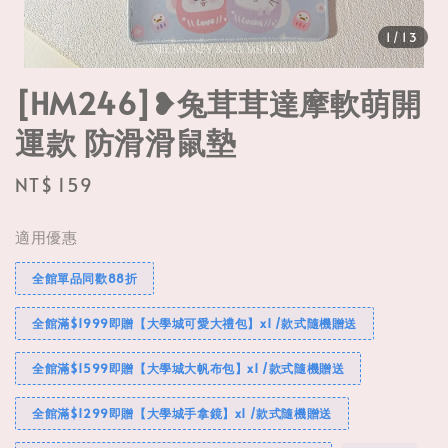
1
/13
[HM246]❥兔茸茸達摩軟萌開
運款 防滑滑鼠墊
Regular
NT$ 159
price
適用優惠
全館單品同歡88折
全館滿$1999即贈【大學城可愛大禮包】x1 /款式隨機贈送
全館滿$1599即贈【大學城大帆布包】x1 /款式隨機贈送
全館滿$1299即贈【大學城手拿鏡】x1 /款式隨機贈送