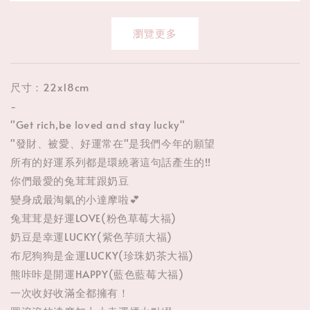
瀏覽更多
尺寸：22x18cm
-
"Get rich,be loved and stay lucky"
"發財、被愛、好運常在"是我們今年的願望
所有的好運系列都是環繞著這句話產生的!!
你們最愛的兔茸茸跟奶豆
變身成最淘氣的小達摩啦💕
兔茸茸是好運LOVE(粉色草莓大福)
奶豆是幸運LUCKY(紫色芋頭大福)
布尼狗狗是金運LUCKY(珍珠奶茶大福)
熊咔咔是開運HAPPY(藍色藍莓大福)
一次收好收滿全都擁有！