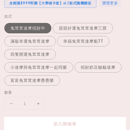
瀏覽更多
全館滿$999即贈【大學城卡套】x1 /款式隨機贈送
款式
兔茸茸達摩招財中
甜甜好運兔茸茸達摩三寶
滿版幸運兔茸茸達摩
幸福兔茸茸達摩黏TT
四隻開運兔茸茸達摩
小達摩與兔茸茸達摩一起同樂
招財奶豆貓貓達摩
富富兔茸茸達摩疊疊樂
數量
加入購物車