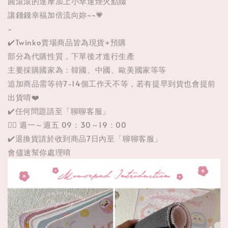
圓滾滾的達摩加上小幸運煙火點綴
讓錢錢幸福加倍流向妳~~💗
-
✔️Twinko賣場商品皆為現貨+預購
部分為代購性質，下單後才進行生產
主要採購國家為：韓國、中國、歐美國家等等
追加商品需等待7-14個工作天不等，若有提早到貨也會提前
出貨唷❤️
✔️任何問題請至「聊聊客服」
👉🏼 週一～週五 09：30～19：00
✔️退換貨請於收到商品7日內至「聊聊客服」
會儘速幫你處理唷