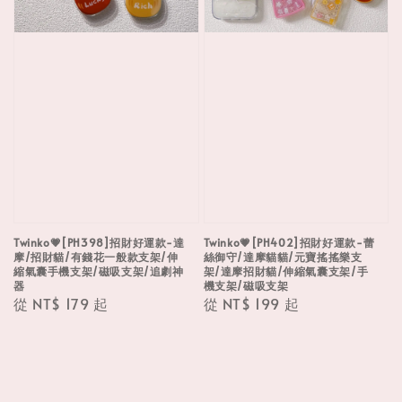
Twinko💗[PH398]招財好運款-達
Twinko💗[PH402]招財好運款-蕾
摩/招財貓/有錢花一般款支架/伸
絲御守/達摩貓貓/元寶搖搖樂支
縮氣囊手機支架/磁吸支架/追劇神
架/達摩招財貓/伸縮氣囊支架/手
器
機支架/磁吸支架
Regular
從
NT$ 179
起
Regular
從
NT$ 199
起
price
price