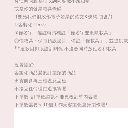
有任何問題都可以詢問客服小姐姐唷
或是你的發票載具條碼
(要給我們財政部電子發票的英文&號碼,包含/)
✨客製化 Tips✨
①僅名字：備註時請標註「僅名字並刪除載具」
②僅載具：保持預設設計，備註「僅載具」，並提供
**這款因排版設計關係 不適合同時放姓名和載具
-
溫馨提醒:
客製化商品屬於訂製類的商品
出貨前會再三檢查及品檢
不接受任何理由退換貨喔
下單後-訂單確認就不能更改訂單內容喔
下單後需要5-10個工作天客製化量身製作喔!