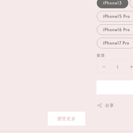
iPhone13
iPhone15 Pro
iPhone16 Pro
iPhone17 Pro
數量
分享
瀏覽更多