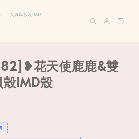
人氣爆款殼IMD
2382]❥花天使鹿鹿&雙
貝殼IMD殼
折