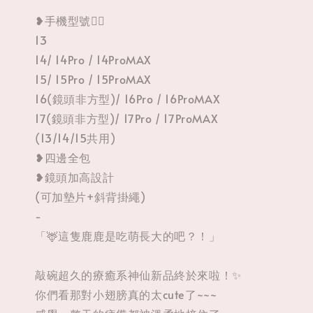
❥手機型號👉🏻
13
14/ 14Pro / 14ProMAX
15/ 15Pro / 15ProMAX
16(鏡頭非方型)/ 16Pro / 16ProMAX
17(鏡頭非方型)/ 17Pro / 17ProMAX
(13/14/15共用)
❥四邊全包
❥鏡頭加高設計
(可加墊片+斜背掛繩)
-
「🦌這隻鹿鹿是吃萌長大的吧？！」
敲碗超久的療癒系神仙新品終於來啦！✨
你們看那對小翅膀真的太cute了~~~