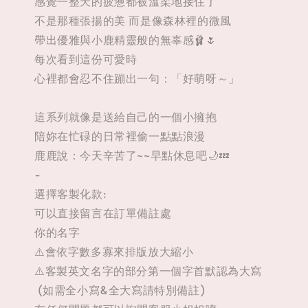
感覺一整天的疲憊都被溫柔地接住了
不是那種張揚的美 而是像森林裡的微風
帶出優雅與小鹿精靈般的無辜感🩰🌷
每次看到這份可愛時
心裡都會忍不住蹦出一句：「好萌呀～」
這系列就像是送給自己的一個小擁抱
陪妳在忙碌的日常裡偷一點點浪漫
鹿鹿說：今天辛苦了~~早點休息吧🌙💤
-
選擇客製化款:
可以直接留言在訂單備註處
你的名字
⚠️會依字數多寡來排版放大縮小
⚠️客製英文名字的部分第一個字首默認為大寫
(如需全小寫&全大寫請特別備註)