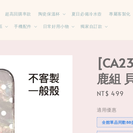
超高回購率款
陶瓷保溫杯
夏日必備冷水壺
專屬客製化
區
手機配件
日常好用小物
獨家自訂款
[CA
鹿組 
Regular
NT$ 499
price
適用優惠
全館單品同歡88