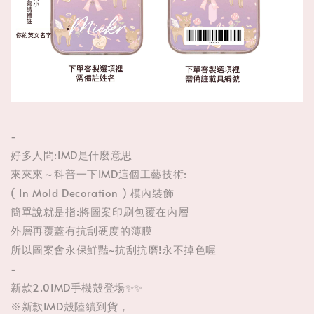
-
好多人問:IMD是什麼意思
來來來～科普一下IMD這個工藝技術:
( In Mold Decoration ) 模內裝飾
簡單說就是指:將圖案印刷包覆在內層
外層再覆蓋有抗刮硬度的薄膜
所以圖案會永保鮮豔~抗刮抗磨!永不掉色喔
-
新款2.0IMD手機殼登場✨✨
※新款IMD殼陸續到貨，