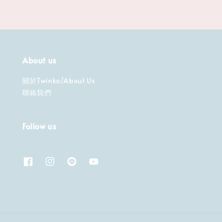
About us
關於Twinko/About Us
聯絡我們
Follow us