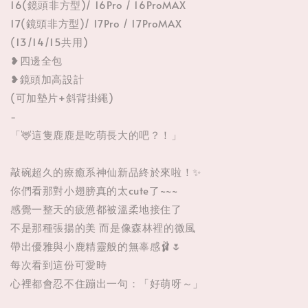
16(鏡頭非方型)/ 16Pro / 16ProMAX
17(鏡頭非方型)/ 17Pro / 17ProMAX
(13/14/15共用)
❥四邊全包
❥鏡頭加高設計
(可加墊片+斜背掛繩)
-
「🦌這隻鹿鹿是吃萌長大的吧？！」
敲碗超久的療癒系神仙新品終於來啦！✨
你們看那對小翅膀真的太cute了~~~
感覺一整天的疲憊都被溫柔地接住了
不是那種張揚的美 而是像森林裡的微風
帶出優雅與小鹿精靈般的無辜感🩰🌷
每次看到這份可愛時
心裡都會忍不住蹦出一句：「好萌呀～」