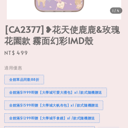
1
/4
[CA2377]❥花天使鹿鹿&玫瑰
花園款 霧面幻彩IMD殼
Regular
NT$ 499
price
適用優惠
全館單品同歡88折
全館滿$1999即贈【大學城可愛大禮包】x1 /款式隨機贈送
全館滿$1599即贈【大學城大帆布包】x1 /款式隨機贈送
全館滿$1299即贈【大學城手拿鏡】x1 /款式隨機贈送