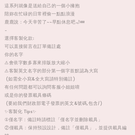
這系列就像是送給自己的一個小擁抱
陪妳在忙碌的日常裡偷一點點浪漫
鹿鹿說：今天辛苦了~~早點休息吧🌙💤
-
選擇客製化款:
可以直接留言在訂單備註處
你的名字
⚠️會依字數多寡來排版放大縮小
⚠️客製英文名字的部分第一個字首默認為大寫
(如需全小寫&全大寫請特別備註)
有任何問題都可以詢問客服小姐姐唷
或是你的發票載具條碼
(要給我們財政部電子發票的英文&號碼,包含/)
✨客製化 Tips✨
①僅名字：備註時請標註「僅名字並刪除載具」
②僅載具：保持預設設計，備註「僅載具」，並提供載具編