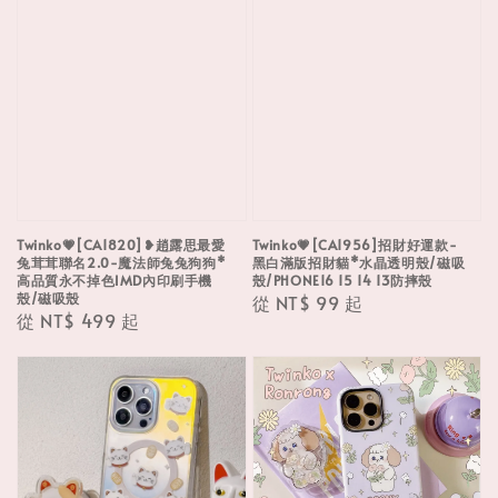
Twinko💗[CA1820]❥趙露思最愛
Twinko💗[CA1956]招財好運款-
兔茸茸聯名2.0-魔法師兔兔狗狗*
黑白滿版招財貓*水晶透明殼/磁吸
高品質永不掉色IMD內印刷手機
殼/PHONE16 15 14 13防摔殼
殼/磁吸殼
Regular
從
NT$ 99
起
Regular
從
NT$ 499
起
price
price