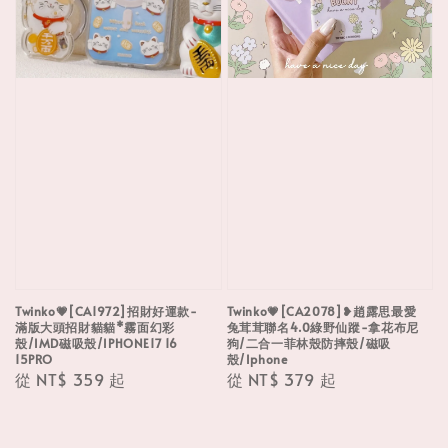
Twinko💗[CA1972]招財好運款-
Twinko💗[CA2078]❥趙露思最愛
滿版大頭招財貓貓*霧面幻彩
兔茸茸聯名4.0綠野仙蹤-拿花布尼
殼/IMD磁吸殼/IPHONE17 16
狗/二合一菲林殼防摔殼/磁吸
15PRO
殼/Iphone
Regular
從
NT$ 359
起
Regular
從
NT$ 379
起
price
price